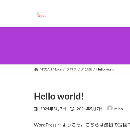
コ
ナ
ン
ビ
テ
ゲ
ン
ー
ツ
シ
へ
ョ
ス
ン
キ
に
ッ
移
プ
動
M'美Art Make
ブログ
未分類
Hello world!
Hello world!
最
2024年5月7日
2024年5月7日
miho
終
更
WordPress へようこそ。こちらは最初
新